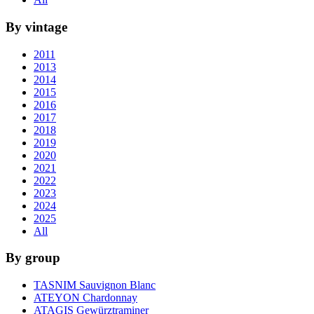
By vintage
2011
2013
2014
2015
2016
2017
2018
2019
2020
2021
2022
2023
2024
2025
All
By group
TASNIM Sauvignon Blanc
ATEYON Chardonnay
ATAGIS Gewürztraminer