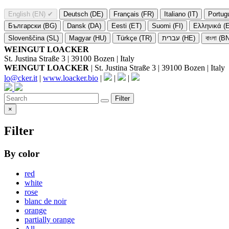
English (EN)
✔
Deutsch (DE)
Français (FR)
Italiano (IT)
Portug
Български (BG)
Dansk (DA)
Eesti (ET)
Suomi (FI)
Ελληνικά (
Slovenščina (SL)
Magyar (HU)
Türkçe (TR)
עברית (HE)
বাংলা (B
WEINGUT LOACKER
St. Justina Straße 3 | 39100 Bozen | Italy
WEINGUT LOACKER
| St. Justina Straße 3 | 39100 Bozen | Italy
lo@cker.it
|
www.loacker.bio
|
|
|
Filter
×
Filter
By color
red
white
rose
blanc de noir
orange
partially orange
All