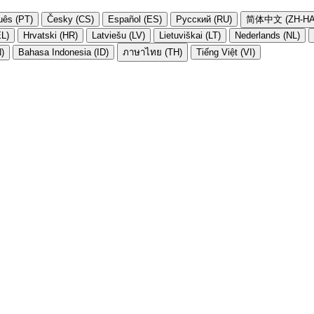
uês (PT)
Česky (CS)
Español (ES)
Русский (RU)
简体中文 (ZH-HA
EL)
Hrvatski (HR)
Latviešu (LV)
Lietuviškai (LT)
Nederlands (NL)
N)
Bahasa Indonesia (ID)
ภาษาไทย (TH)
Tiếng Việt (VI)