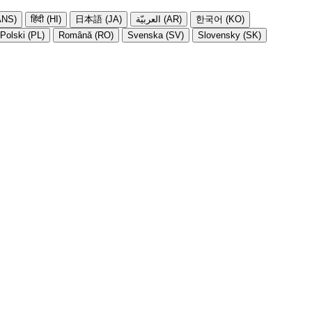
NS)
हिंदी (HI)
日本語 (JA)
العربيّة (AR)
한국어 (KO)
Polski (PL)
Română (RO)
Svenska (SV)
Slovensky (SK)