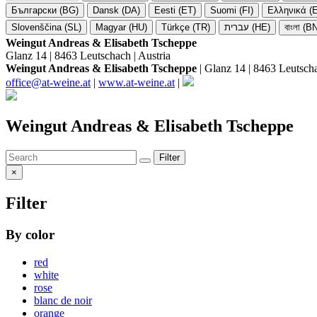
Български (BG)
Dansk (DA)
Eesti (ET)
Suomi (FI)
Ελληνικά (
Slovenščina (SL)
Magyar (HU)
Türkçe (TR)
עברית (HE)
বাংলা (B
Weingut Andreas & Elisabeth Tscheppe
Glanz 14 | 8463 Leutschach | Austria
Weingut Andreas & Elisabeth Tscheppe
| Glanz 14 | 8463 Leutscha
office@at-weine.at
|
www.at-weine.at
|
Weingut Andreas & Elisabeth Tscheppe
Filter
×
Filter
By color
red
white
rose
blanc de noir
orange