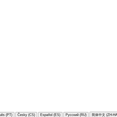
uês (PT)
Česky (CS)
Español (ES)
Русский (RU)
简体中文 (ZH-HA