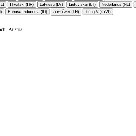
EL)
Hrvatski (HR)
Latviešu (LV)
Lietuviškai (LT)
Nederlands (NL)
N)
Bahasa Indonesia (ID)
ภาษาไทย (TH)
Tiếng Việt (VI)
ch | Austria