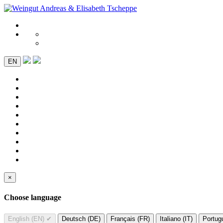
EN
×
Choose language
English (EN)
✔
Deutsch (DE)
Français (FR)
Italiano (IT)
Portug