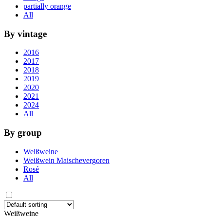
partially orange
All
By vintage
2016
2017
2018
2019
2020
2021
2024
All
By group
Weißweine
Weißwein Maischevergoren
Rosé
All
Weißweine